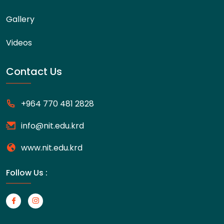
Gallery
Videos
Contact Us
+964 770 481 2828
info@nit.edu.krd
www.nit.edu.krd
Follow Us :