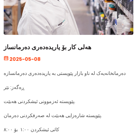
هەلی کار بۆ یاریدەدەری دەرمانساز
2025-05-08
دەرمانخانەیەک لە ناو بازار پێویستی بە یاریدەدەری دەرمانسازە
ڕەگەز: نێر
پێویستە ئەزموونی ئیشکردنی هەبێت.
پێویستە شارەزایی هەبێت لە صەرفکردنی دەرمان.
کاتی ئیشکردن ١:٠٠ بۆ ٨:٠٠