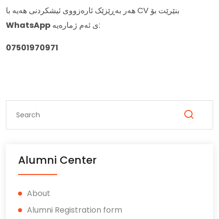
هەر بەڕێزێک ئارەزووی ئیشکردنی هەیە با CV بنێرێت بۆ
WhatsApp
ی ئەم ژمارەیە:
07501970971
Alumni Center
About
Alumni Registration form