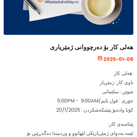
هەلی کار بۆ دەرچووانی ژمێریاری
2025-01-08
هەلی کار
ناوی کار: ژمێریار
شوێن : سلێمانی
جۆری : فول تایم/5:00PM - 9:00AM
کۆتا وادەبۆ پێشکەشکردن : 20/1/2025
پێناسەی کار:
ئێمە بەدوای ژمێریارێکی لێهاتوو و وردبیندا دەگەڕێین بۆ