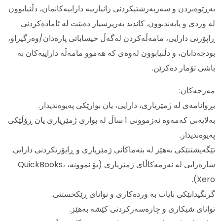
بەڕێوەبردن و سەرپەرشتیکردنی زانیارییە داراییەکانمان، دڵنیابوون
لە وردی و پابەندبوون. کاندید بەرپرسیار دەبێت لە ئامادەکردنی
ڕاپۆرتی دارایی، مامەڵەکردن لەگەڵ حیساباتی پارەدان/وەرگیراو،
بودجەدانان، و دڵنیابوون لەوەی کە هەموو مامەڵە داراییەکان بە
باشی تۆمار دەکرێن.
مەرجەکان:
بڕوانامەی لە ژمێریاری، دارایی، یان بوارێکی پەیوەندیدار.
بەلایەنی کەمەوە ئەزموونی 1 ساڵ لە بواری ژمێریاری یان ڕۆڵێکی
پەیوەندیدار.
تێگەیشتنێکی بەهێز لە بنەماکانی ژمێریاری و ڕاپۆرتکردنی دارایی.
شارەزایی لە نەرمەکاڵای ژمێریاری (بۆ نموونە، QuickBooks،
Xero).
گرنگیدانێکی نایاب بە وردەکاری و توانای ڕێکخستنی.
توانای شیکاری و چارەسەرکردنی کێشە بەهێز.