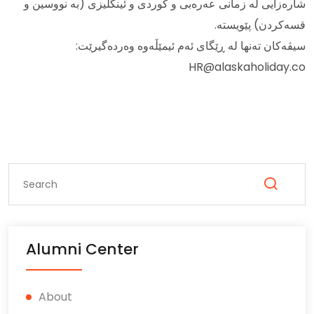
شارەزایی لە زمانی عەرەبی و کوردی و ئینگلیزی (بە نووسین و
قسەکردن) پێویستە.
سیڤەکان تەنها لە ڕێگای ئەم ئیمێڵەوە وەردەگیرێت:
HR@alaskaholiday.co
Alumni Center
About